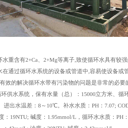
水重含有2+Ca、2+Mg等离子,致使循环水具有较
水在通过循环水系统的设备或管道中,容易使设备或
实有效的解决循环水带有污染物的问题是非常的必要的
水系统，保有水量（总）：15000立方米、循环水量
进出水温差：8～10℃。补水水质：PH：7.07; CODcr：4
：19NTU; 碱度：1.95mmol/L，循环水水质：PH：7.9