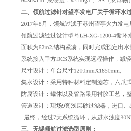
943us/cm; 总硬度：451mg/L、SS（悬浮物）
二、领航过滤针对望亭发电厂关于循环水
2017年8月，领航过滤于苏州望亭火力发电
领航过滤经过设计型号LH-XG-1200-4循
面积为82m2,结构紧凑，同时完成预定出
系统接入甲方DCS系统实现远程操作，减
尺寸设计：单台尺寸1200mmX1850mm,
集水设计：采用特种材料定制滤芯，六爪
防腐设计：罐体以及管路采用衬胶工艺，整
管道设计：现场9套浅层砂过滤器，进口、
最终，经过7天系统循环，从进水浊度30NT
三、无锡领航过滤选型原则：