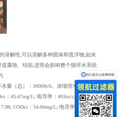
强的溶解性,可以溶解多种固体和悬浮物,如灰
管道腐蚀、结垢,进而会影响整个循环水系统
.
你们是怎么收费的呢
（总）：36000t/h、浓缩倍率3~4、每
5.47mg/L; 电导率：493us/cm; 总硬
8; CODcr：54.06mg/L; 电导率：