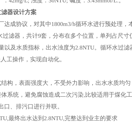
：42mg/L; 浊度：30NTU; 碱度：3.43mmol/L.。
过滤器设计方案
厂达成协议，对其中1800m3/h循环水进行预处理，
环水过滤器，共计9套，分布在多个位置，单列占尺寸仅为5
水量以及水质指标，出水浊度为2.8NTU。循环水
轻人工操作，实现自动化。
式结构，表面强度大，不受外力影响，出水水质均匀
体系统，避免腐蚀造成二次污染,比较适用于煤化
出口、排污口进行并联。
U,最终出水达到2.8NTU,完整达到业主的要求