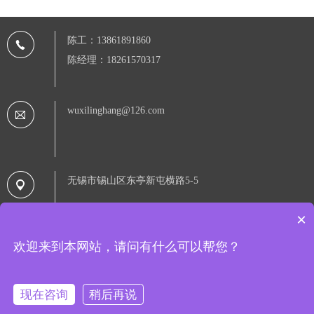
陈工：13861891860
陈经理：18261570317
wuxilinghang@126.com
无锡市锡山区东亭新屯横路5-5
×
欢迎来到本网站，请问有什么可以帮您？
Copyright © 2020 无锡领航过滤设备有限公司 备案号：
苏ICP备
16054220号-4
现在咨询
稍后再说
友情链接：
网站地图RSS
|
网站地图XML