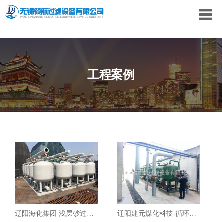
工程案例
辽阳海化集团-浅层砂过滤器
辽阳建元煤化科技-循环水过滤器