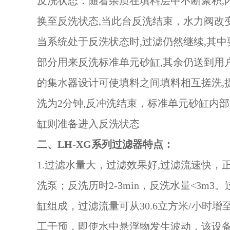
反洗状态：随着杂质在填料层中不断聚积,
换至反洗状态,当此台反洗结束，水力阀改
当系统处于反洗状态时,过滤仍然继续,其
部分用来反洗标准单元砂缸,其余仍送到用
的集水器设计可使填料之间填料相互搓洗,
洗为2分钟,反冲洗结束，标准单元砂缸内
缸则准备进入反洗状态
二、LH-XG系列过滤器特点：
1.过滤水量大，过滤效果好,过滤流速快，
洗泵；反洗历时2-3min，反洗水量<3m
缸组成，过滤流量可从30.6立方米/小时
工干预，即使水中悬浮物发生波动，该设