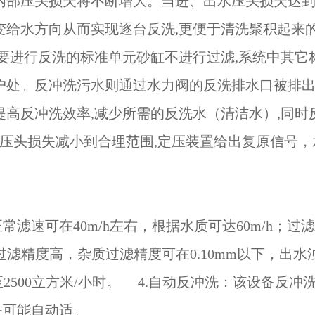
内部压头损失将不断增大。当进、出水压头损失达到
变给水方向从而实现逐台反洗,更便于清洗聚积起来
中要进行反洗的标准单元砂缸不进行过滤,系统中其
户处。反冲洗污水则通过水力阀的反洗排水口被排出
提高反冲洗效率,减少所需的反洗水（清洁水）,同
部压头损失减小到合理范围,定压装置给出复原信号，
正常滤速可在40m/h左右，根据水质可达60m/h
3。过滤精度高，杂质过滤精度可在0.10mm以下，出水
增至2500立方米/小时。 4.自动反冲洗：该设备
备可能自动适。