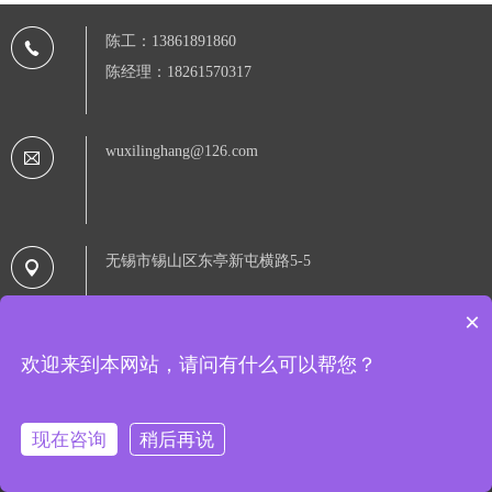
陈工：13861891860
陈经理：18261570317
wuxilinghang@126.com
无锡市锡山区东亭新屯横路5-5
×
欢迎来到本网站，请问有什么可以帮您？
Copyright © 2020 无锡领航过滤设备有限公司 备案号：
苏ICP备
16054220号-4
现在咨询
稍后再说
友情链接：
网站地图RSS
|
网站地图XML